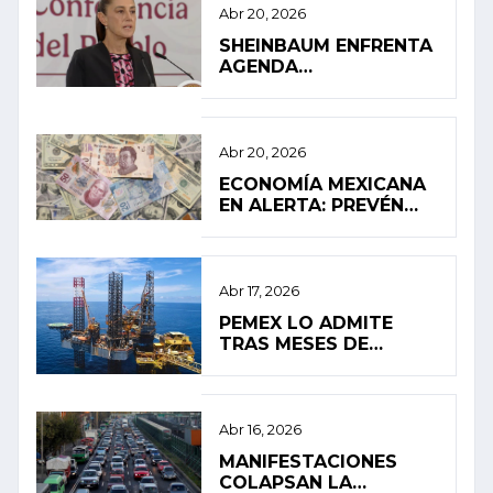
Abr 20, 2026
SHEINBAUM ENFRENTA
AGENDA
INTERNACIONAL EN
MEDIO DE PRESIÓN
INTERNA
Abr 20, 2026
ECONOMÍA MEXICANA
EN ALERTA: PREVÉN
ESTANCAMIENTO Y
ALTA INFLACIÓN EN
2026
Abr 17, 2026
PEMEX LO ADMITE
TRAS MESES DE
SILENCIO: FUGA
PROVOCÓ EL
DERRAME EN EL
GOLFO DE MÉXICO
Abr 16, 2026
MANIFESTACIONES
COLAPSAN LA