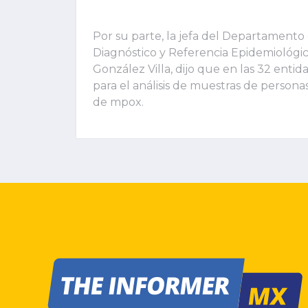
Por su parte, la jefa del Departamento 
Diagnóstico y Referencia Epidemiológic
González Villa, dijo que en las 32 entid
para el análisis de muestras de persona
de mpox.