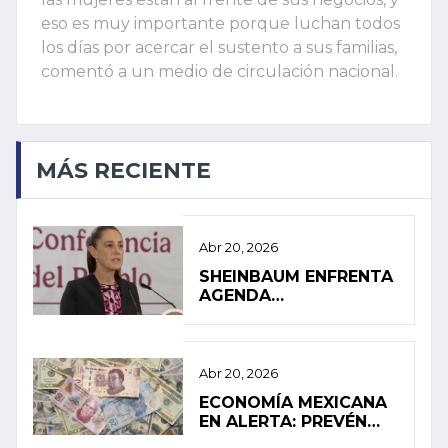
eso es muy importante porque luchan todos
los días por acercar el sustento a sus familias,
comentó a un medio de circulación nacional.
MÁS RECIENTE
Abr 20, 2026
SHEINBAUM ENFRENTA
AGENDA
INTERNACIONAL EN
MEDIO DE PRESIÓN
INTERNA
Abr 20, 2026
ECONOMÍA MEXICANA
EN ALERTA: PREVÉN
ESTANCAMIENTO Y