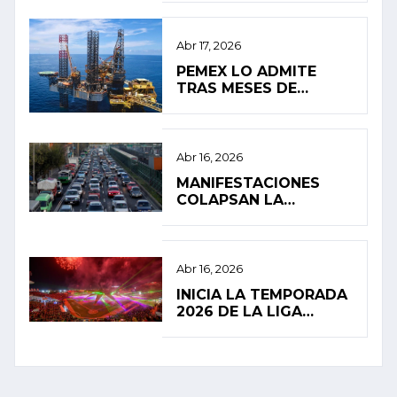
ALTA INFLACIÓN EN
2026
Abr 17, 2026
PEMEX LO ADMITE
TRAS MESES DE
SILENCIO: FUGA
PROVOCÓ EL
DERRAME EN EL
GOLFO DE MÉXICO
Abr 16, 2026
MANIFESTACIONES
COLAPSAN LA
MOVILIDAD EN LA
CIUDAD DE MÉXICO
Abr 16, 2026
INICIA LA TEMPORADA
2026 DE LA LIGA
MEXICANA DE BÉISBOL
CON ALTAS
EXPECTATIVAS