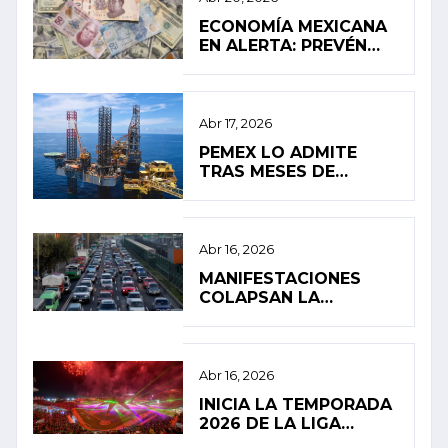
ECONOMÍA MEXICANA
EN ALERTA: PREVÉN
ESTANCAMIENTO Y
ALTA INFLACIÓN EN
2026
Abr 17, 2026
PEMEX LO ADMITE
TRAS MESES DE
SILENCIO: FUGA
PROVOCÓ EL
DERRAME EN EL
GOLFO DE MÉXICO
Abr 16, 2026
MANIFESTACIONES
COLAPSAN LA
MOVILIDAD EN LA
CIUDAD DE MÉXICO
Abr 16, 2026
INICIA LA TEMPORADA
2026 DE LA LIGA
MEXICANA DE BÉISBOL