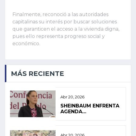
Finalmente, reconoció a las autoridades
capitalinas su interés por buscar soluciones
que garanticen el acceso a la vivienda digna,
pues ello representa progreso social y
económico.
MÁS RECIENTE
Abr 20, 2026
SHEINBAUM ENFRENTA
AGENDA
INTERNACIONAL EN
MEDIO DE PRESIÓN
INTERNA
Abr 20, 2026