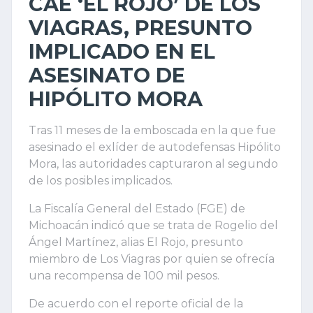
CAE ‘EL ROJO’ DE LOS
VIAGRAS, PRESUNTO
IMPLICADO EN EL
ASESINATO DE
HIPÓLITO MORA
Tras 11 meses de la emboscada en la que fue
asesinado el exlíder de autodefensas Hipólito
Mora, las autoridades capturaron al segundo
de los posibles implicados.
La Fiscalía General del Estado (FGE) de
Michoacán indicó que se trata de Rogelio del
Ángel Martínez, alias El Rojo, presunto
miembro de Los Viagras por quien se ofrecía
una recompensa de 100 mil pesos.
De acuerdo con el reporte oficial de la