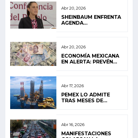
Abr 20, 2026
SHEINBAUM ENFRENTA
AGENDA
INTERNACIONAL EN
MEDIO DE PRESIÓN
INTERNA
Abr 20, 2026
ECONOMÍA MEXICANA
EN ALERTA: PREVÉN
ESTANCAMIENTO Y
ALTA INFLACIÓN EN
2026
Abr 17, 2026
PEMEX LO ADMITE
TRAS MESES DE
SILENCIO: FUGA
PROVOCÓ EL
DERRAME EN EL
GOLFO DE MÉXICO
Abr 16, 2026
MANIFESTACIONES