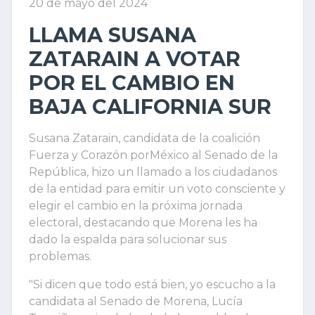
20 de mayo del 2024
LLAMA SUSANA
ZATARAIN A VOTAR
POR EL CAMBIO EN
BAJA CALIFORNIA SUR
Susana Zatarain, candidata de la coalición
Fuerza y Corazón porMéxico al Senado de la
República, hizo un llamado a los ciudadanos
de la entidad para emitir un voto consciente y
elegir el cambio en la próxima jornada
electoral, destacando que Morena les ha
dado la espalda para solucionar sus
problemas.
"Si dicen que todo está bien, yo escucho a la
candidata al Senado de Morena, Lucía