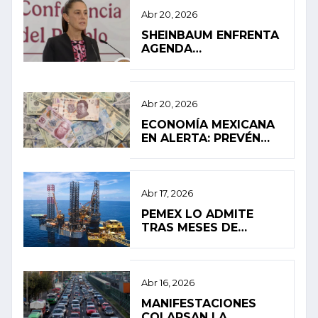
Abr 20, 2026
SHEINBAUM ENFRENTA
AGENDA
INTERNACIONAL EN
MEDIO DE PRESIÓN
INTERNA
Abr 20, 2026
ECONOMÍA MEXICANA
EN ALERTA: PREVÉN
ESTANCAMIENTO Y
ALTA INFLACIÓN EN
2026
Abr 17, 2026
PEMEX LO ADMITE
TRAS MESES DE
SILENCIO: FUGA
PROVOCÓ EL
DERRAME EN EL
GOLFO DE MÉXICO
Abr 16, 2026
MANIFESTACIONES
COLAPSAN LA