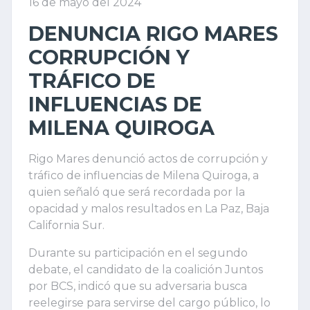
16 de mayo del 2024
DENUNCIA RIGO MARES
CORRUPCIÓN Y
TRÁFICO DE
INFLUENCIAS DE
MILENA QUIROGA
Rigo Mares denunció actos de corrupción y
tráfico de influencias de Milena Quiroga, a
quien señaló que será recordada por la
opacidad y malos resultados en La Paz, Baja
California Sur.
Durante su participación en el segundo
debate, el candidato de la coalición Juntos
por BCS, indicó que su adversaria busca
reelegirse para servirse del cargo público, lo