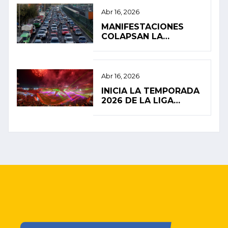
DERRAME EN EL
GOLFO DE MÉXICO
Abr 16, 2026
MANIFESTACIONES
COLAPSAN LA
MOVILIDAD EN LA
CIUDAD DE MÉXICO
Abr 16, 2026
INICIA LA TEMPORADA
2026 DE LA LIGA
MEXICANA DE BÉISBOL
CON ALTAS
EXPECTATIVAS