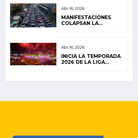
DERRAME EN EL
GOLFO DE MÉXICO
Abr 16, 2026
MANIFESTACIONES
COLAPSAN LA
MOVILIDAD EN LA
CIUDAD DE MÉXICO
Abr 16, 2026
INICIA LA TEMPORADA
2026 DE LA LIGA
MEXICANA DE BÉISBOL
CON ALTAS
EXPECTATIVAS