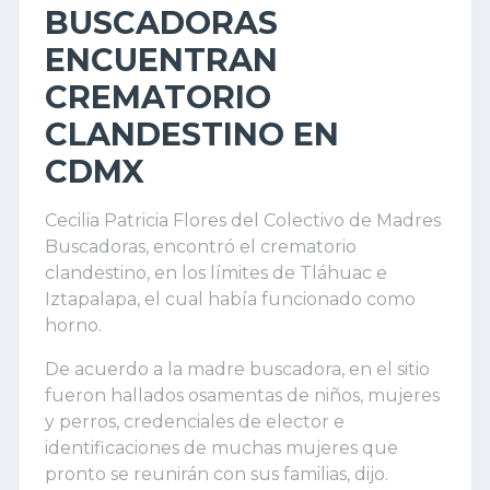
BUSCADORAS
ENCUENTRAN
CREMATORIO
CLANDESTINO EN
CDMX
Cecilia Patricia Flores del Colectivo de Madres
Buscadoras, encontró el crematorio
clandestino, en los límites de Tláhuac e
Iztapalapa, el cual había funcionado como
horno.
De acuerdo a la madre buscadora, en el sitio
fueron hallados osamentas de niños, mujeres
y perros, credenciales de elector e
identificaciones de muchas mujeres que
pronto se reunirán con sus familias, dijo.