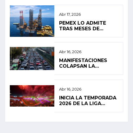
ALTA INFLACIÓN EN
2026
Abr 17, 2026
PEMEX LO ADMITE
TRAS MESES DE
SILENCIO: FUGA
PROVOCÓ EL
DERRAME EN EL
GOLFO DE MÉXICO
Abr 16, 2026
MANIFESTACIONES
COLAPSAN LA
MOVILIDAD EN LA
CIUDAD DE MÉXICO
Abr 16, 2026
INICIA LA TEMPORADA
2026 DE LA LIGA
MEXICANA DE BÉISBOL
CON ALTAS
EXPECTATIVAS