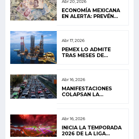
Abr 20, 2026
ECONOMÍA MEXICANA
EN ALERTA: PREVÉN
ESTANCAMIENTO Y
ALTA INFLACIÓN EN
2026
Abr 17, 2026
PEMEX LO ADMITE
TRAS MESES DE
SILENCIO: FUGA
PROVOCÓ EL
DERRAME EN EL
GOLFO DE MÉXICO
Abr 16, 2026
MANIFESTACIONES
COLAPSAN LA
MOVILIDAD EN LA
CIUDAD DE MÉXICO
Abr 16, 2026
INICIA LA TEMPORADA
2026 DE LA LIGA